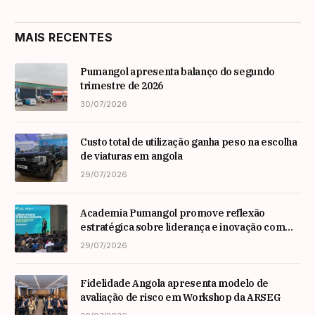
MAIS RECENTES
Pumangol apresenta balanço do segundo
trimestre de 2026
30/07/2026
Custo total de utilização ganha peso na escolha
de viaturas em angola
29/07/2026
Academia Pumangol promove reflexão
estratégica sobre liderança e inovação com
especialista internacional Nadim Habib
29/07/2026
Fidelidade Angola apresenta modelo de
avaliação de risco em Workshop da ARSEG