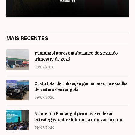
MAIS RECENTES
Pumangol apresenta balanço do segundo
trimestre de 2026
30/07/2026
Custo total de utilização ganha peso na escolha
de viaturas em angola
29/07/2026
Academia Pumangol promove reflexão
estratégica sobre liderança e inovação com
especialista internacional Nadim Habib
29/07/2026