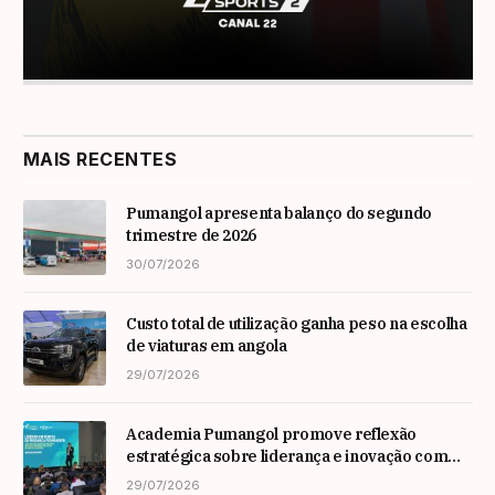
MAIS RECENTES
Pumangol apresenta balanço do segundo
trimestre de 2026
30/07/2026
Custo total de utilização ganha peso na escolha
de viaturas em angola
29/07/2026
Academia Pumangol promove reflexão
estratégica sobre liderança e inovação com
especialista internacional Nadim Habib
29/07/2026