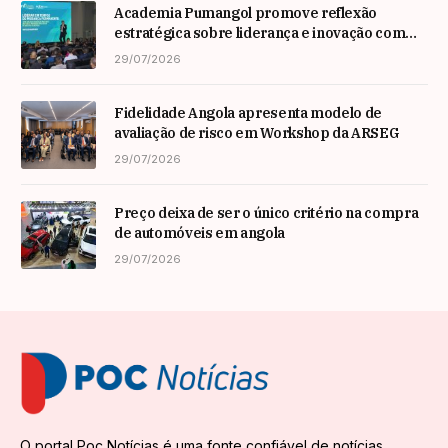
Academia Pumangol promove reflexão
estratégica sobre liderança e inovação com
especialista internacional Nadim Habib
29/07/2026
Fidelidade Angola apresenta modelo de
avaliação de risco em Workshop da ARSEG
29/07/2026
Preço deixa de ser o único critério na compra
de automóveis em angola
29/07/2026
O portal Poc Notícias é uma fonte confiável de notícias