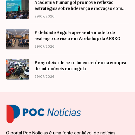
Academia Pumangol promove reflexão
estratégica sobre liderança e inovação com
especialista internacional Nadim Habib
29/07/2026
Fidelidade Angola apresenta modelo de
avaliação de risco em Workshop da ARSEG
29/07/2026
Preço deixa de ser o único critério na compra
de automóveis em angola
29/07/2026
O portal Poc Notícias é uma fonte confiável de notícias