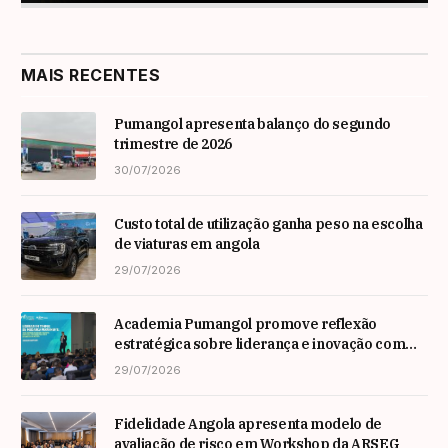
MAIS RECENTES
Pumangol apresenta balanço do segundo
trimestre de 2026
30/07/2026
Custo total de utilização ganha peso na escolha
de viaturas em angola
29/07/2026
Academia Pumangol promove reflexão
estratégica sobre liderança e inovação com
especialista internacional Nadim Habib
29/07/2026
Fidelidade Angola apresenta modelo de
avaliação de risco em Workshop da ARSEG