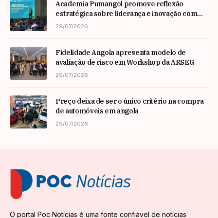
Academia Pumangol promove reflexão
estratégica sobre liderança e inovação com
especialista internacional Nadim Habib
29/07/2026
Fidelidade Angola apresenta modelo de
avaliação de risco em Workshop da ARSEG
29/07/2026
Preço deixa de ser o único critério na compra
de automóveis em angola
29/07/2026
O portal Poc Notícias é uma fonte confiável de notícias