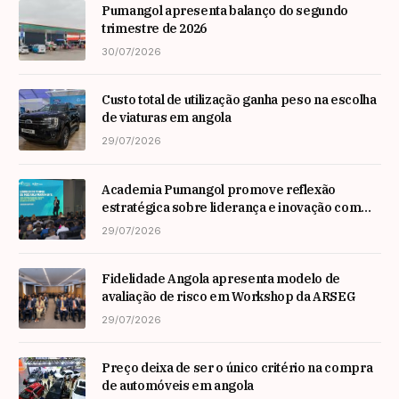
Pumangol apresenta balanço do segundo
trimestre de 2026
30/07/2026
Custo total de utilização ganha peso na escolha
de viaturas em angola
29/07/2026
Academia Pumangol promove reflexão
estratégica sobre liderança e inovação com
especialista internacional Nadim Habib
29/07/2026
Fidelidade Angola apresenta modelo de
avaliação de risco em Workshop da ARSEG
29/07/2026
Preço deixa de ser o único critério na compra
de automóveis em angola