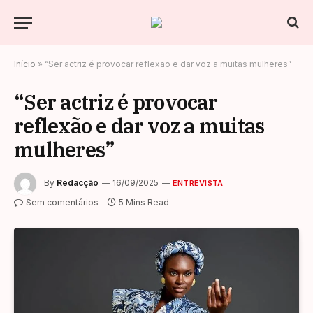
Início
»
“Ser actriz é provocar reflexão e dar voz a muitas mulheres”
“Ser actriz é provocar
reflexão e dar voz a muitas
mulheres”
By
Redacção
16/09/2025
ENTREVISTA
Sem comentários
5 Mins Read