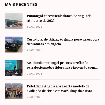
MAIS RECENTES
Pumangol apresenta balanço do segundo
trimestre de 2026
30/07/2026
Custo total de utilização ganha peso na escolha
de viaturas em angola
29/07/2026
Academia Pumangol promove reflexão
estratégica sobre liderança e inovação com
especialista internacional Nadim Habib
29/07/2026
Fidelidade Angola apresenta modelo de
avaliação de risco em Workshop da ARSEG
29/07/2026