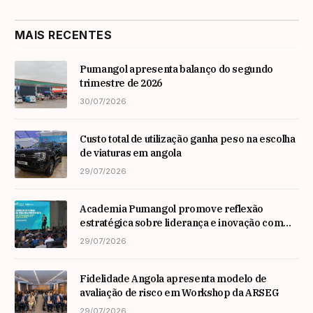
MAIS RECENTES
Pumangol apresenta balanço do segundo
trimestre de 2026
30/07/2026
Custo total de utilização ganha peso na escolha
de viaturas em angola
29/07/2026
Academia Pumangol promove reflexão
estratégica sobre liderança e inovação com
especialista internacional Nadim Habib
29/07/2026
Fidelidade Angola apresenta modelo de
avaliação de risco em Workshop da ARSEG
29/07/2026