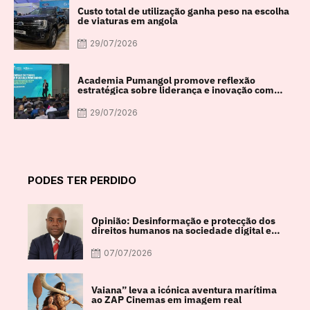
Custo total de utilização ganha peso na escolha
de viaturas em angola
29/07/2026
Academia Pumangol promove reflexão
estratégica sobre liderança e inovação com
especialista internacional Nadim Habib
29/07/2026
PODES TER PERDIDO
Opinião: Desinformação e protecção dos
direitos humanos na sociedade digital em
debate
07/07/2026
Vaiana” leva a icónica aventura marítima
ao ZAP Cinemas em imagem real