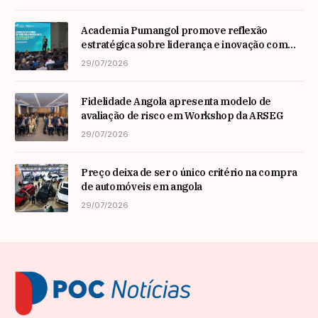
Academia Pumangol promove reflexão
estratégica sobre liderança e inovação com
especialista internacional Nadim Habib
29/07/2026
Fidelidade Angola apresenta modelo de
avaliação de risco em Workshop da ARSEG
29/07/2026
Preço deixa de ser o único critério na compra
de automóveis em angola
29/07/2026