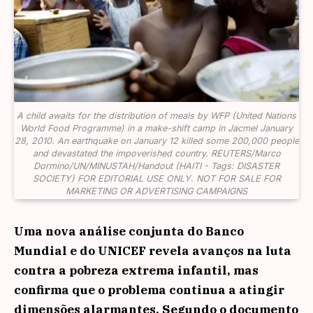
A child awaits for the distribution of meals by WFP (United Nations
World Food Programme) in a make-shift camp in Jacmel January
28, 2010. An earthquake on January 12 killed some 200,000 people
and devastated the impoverished country. REUTERS/Marco
Dormino/UN/MINUSTAH/Handout (HAITI - Tags: DISASTER
SOCIETY) FOR EDITORIAL USE ONLY. NOT FOR SALE FOR
MARKETING OR ADVERTISING CAMPAIGNS
Uma nova análise conjunta do Banco
Mundial e do UNICEF revela avanços na luta
contra a pobreza extrema infantil, mas
confirma que o problema continua a atingir
dimensões alarmantes. Segundo o documento