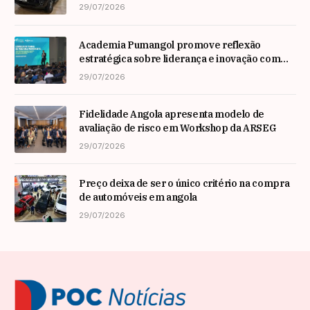
29/07/2026
Academia Pumangol promove reflexão
estratégica sobre liderança e inovação com
especialista internacional Nadim Habib
29/07/2026
Fidelidade Angola apresenta modelo de
avaliação de risco em Workshop da ARSEG
29/07/2026
Preço deixa de ser o único critério na compra
de automóveis em angola
29/07/2026