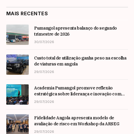
MAIS RECENTES
Pumangol apresenta balanço do segundo
trimestre de 2026
30/07/2026
Custo total de utilização ganha peso na escolha
de viaturas em angola
29/07/2026
Academia Pumangol promove reflexão
estratégica sobre liderança e inovação com
especialista internacional Nadim Habib
29/07/2026
Fidelidade Angola apresenta modelo de
avaliação de risco em Workshop da ARSEG
29/07/2026