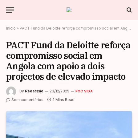
Início
»
PACT Fund da Deloitte reforça compromisso social em Angola com apoio a dois projectos de elevado impacto
PACT Fund da Deloitte reforça
compromisso social em
Angola com apoio a dois
projectos de elevado impacto
By
Redacção
23/12/2025
POC VIDA
Sem comentários
2 Mins Read