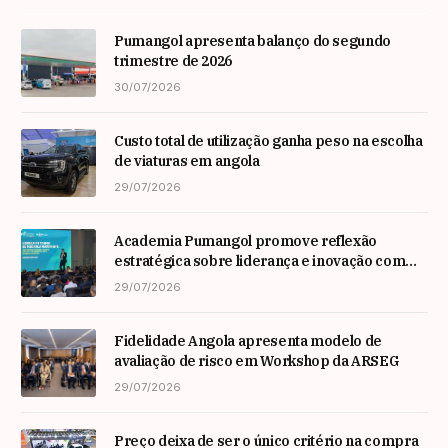
Pumangol apresenta balanço do segundo
trimestre de 2026
30/07/2026
Custo total de utilização ganha peso na escolha
de viaturas em angola
29/07/2026
Academia Pumangol promove reflexão
estratégica sobre liderança e inovação com
especialista internacional Nadim Habib
29/07/2026
Fidelidade Angola apresenta modelo de
avaliação de risco em Workshop da ARSEG
29/07/2026
Preço deixa de ser o único critério na compra