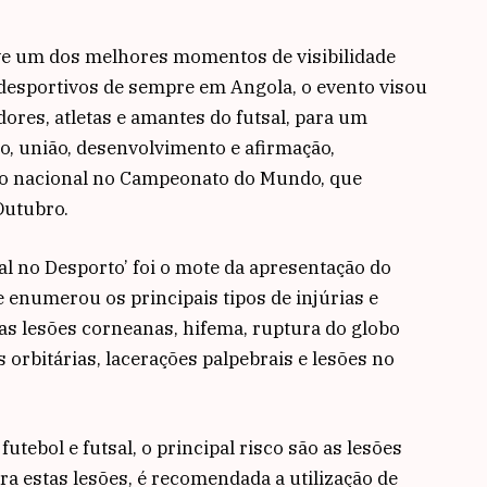
ve um dos melhores momentos de visibilidade
 desportivos de sempre em Angola, o evento visou
dores, atletas e amantes do futsal, para um
, união, desenvolvimento e afirmação,
ção nacional no Campeonato do Mundo, que
Outubro.
al no Desporto’ foi o mote da apresentação do
 enumerou os principais tipos de injúrias e
as lesões corneanas, hifema, ruptura do globo
 orbitárias, lacerações palpebrais e lesões no
tebol e futsal, o principal risco são as lesões
tra estas lesões, é recomendada a utilização de