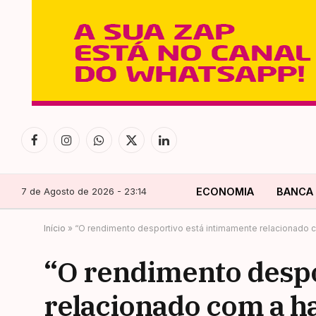
Facebook
Instagram
WhatsApp
X
LinkedIn
(Twitter)
7 de Agosto de 2026 - 23:14
ECONOMIA
BANCA
Início
»
“O rendimento desportivo está intimamente relacionado c
“O rendimento despo
relacionado com a ha