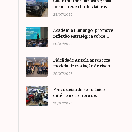
Custo total de utilização ganha
peso na escolha de viaturas
em angola
29/07/2026
Academia Pumangol promove
reflexão estratégica sobre
liderança e inovação com
29/07/2026
especialista internacional
Nadim Habib
Fidelidade Angola apresenta
modelo de avaliação de risco
em Workshop da ARSEG
29/07/2026
Preço deixa de ser o único
critério na compra de
automóveis em angola
29/07/2026