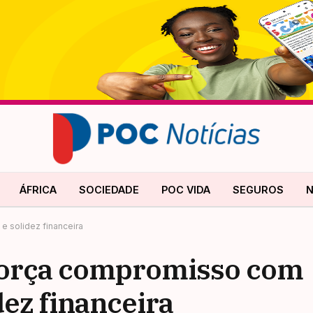
ÁFRICA
SOCIEDADE
POC VIDA
SEGUROS
N
e solidez financeira
força compromisso com
dez financeira