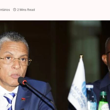
tários
2 Mins Read