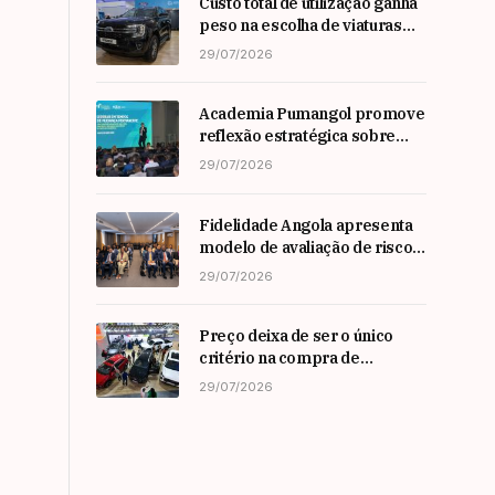
Custo total de utilização ganha
peso na escolha de viaturas
em angola
29/07/2026
Academia Pumangol promove
reflexão estratégica sobre
liderança e inovação com
29/07/2026
especialista internacional
Nadim Habib
Fidelidade Angola apresenta
modelo de avaliação de risco
em Workshop da ARSEG
29/07/2026
Preço deixa de ser o único
critério na compra de
automóveis em angola
29/07/2026