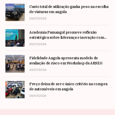
Custo total de utilização ganha peso na escolha
de viaturas em angola
29/07/2026
Academia Pumangol promove reflexão
estratégica sobre liderança e inovação com
especialista internacional Nadim Habib
29/07/2026
Fidelidade Angola apresenta modelo de
avaliação de risco em Workshop da ARSEG
29/07/2026
Preço deixa de ser o único critério na compra
de automóveis em angola
29/07/2026