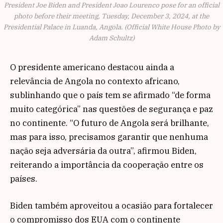
President Joe Biden and President Joao Lourenco pose for an official
photo before their meeting, Tuesday, December 3, 2024, at the
Presidential Palace in Luanda, Angola. (Official White House Photo by
Adam Schultz)
O presidente americano destacou ainda a
relevância de Angola no contexto africano,
sublinhando que o país tem se afirmado “de forma
muito categórica” nas questões de segurança e paz
no continente. “O futuro de Angola será brilhante,
mas para isso, precisamos garantir que nenhuma
nação seja adversária da outra”, afirmou Biden,
reiterando a importância da cooperação entre os
países.
Biden também aproveitou a ocasião para fortalecer
o compromisso dos EUA com o continente