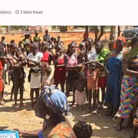
tários
2 Mins Read