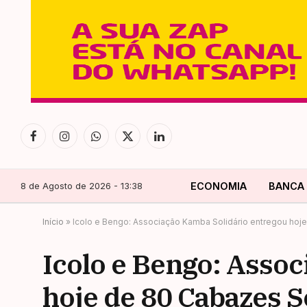
Facebook
Instagram
WhatsApp
X
LinkedIn
(Twitter)
8 de Agosto de 2026 - 13:38
ECONOMIA
BANCA
Início
»
Icolo e Bengo: Associação Kamba Solidário entregou hoj
Icolo e Bengo: Asso
hoje de 80 Cabazes S