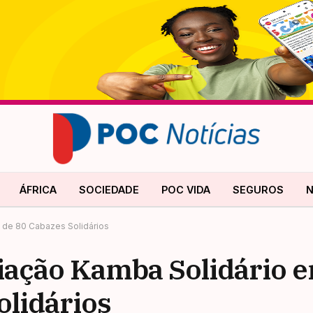
ÁFRICA
SOCIEDADE
POC VIDA
SEGUROS
N
e de 80 Cabazes Solidários
ciação Kamba Solidário 
olidários