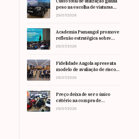
Custo total de utilização ganha
peso na escolha de viaturas
em angola
29/07/2026
Academia Pumangol promove
reflexão estratégica sobre
liderança e inovação com
29/07/2026
especialista internacional
Nadim Habib
Fidelidade Angola apresenta
modelo de avaliação de risco
em Workshop da ARSEG
29/07/2026
Preço deixa de ser o único
critério na compra de
automóveis em angola
29/07/2026