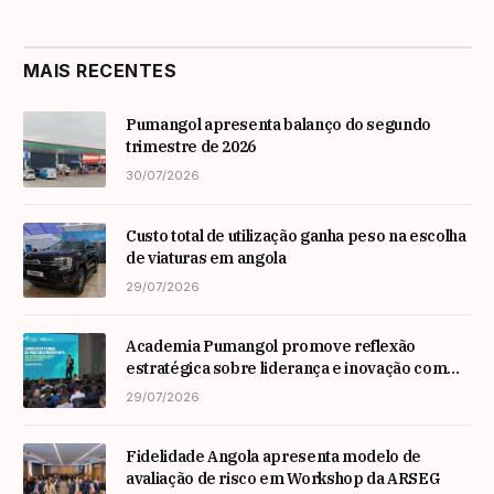
MAIS RECENTES
Pumangol apresenta balanço do segundo
trimestre de 2026
30/07/2026
Custo total de utilização ganha peso na escolha
de viaturas em angola
29/07/2026
Academia Pumangol promove reflexão
estratégica sobre liderança e inovação com
especialista internacional Nadim Habib
29/07/2026
Fidelidade Angola apresenta modelo de
avaliação de risco em Workshop da ARSEG