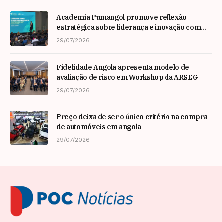
Academia Pumangol promove reflexão
estratégica sobre liderança e inovação com
especialista internacional Nadim Habib
29/07/2026
Fidelidade Angola apresenta modelo de
avaliação de risco em Workshop da ARSEG
29/07/2026
Preço deixa de ser o único critério na compra
de automóveis em angola
29/07/2026