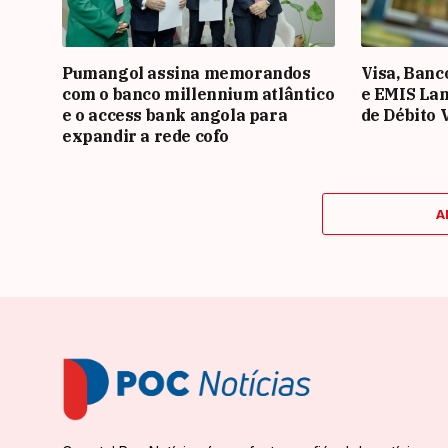
Pumangol assina memorandos
Visa, Banc
com o banco millennium atlântico
e EMIS La
e o access bank angola para
de Débito 
expandir a rede cofo
A