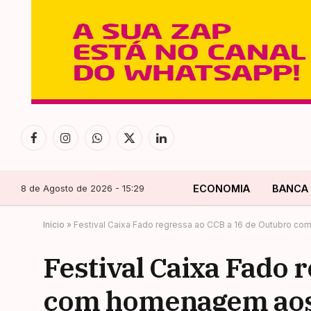
Facebook
Instagram
WhatsApp
X
LinkedIn
(Twitter)
8 de Agosto de 2026 - 15:29
ECONOMIA
BANCA
Início
»
Festival Caixa Fado regressa ao CCB a 16 de Outubro c
Festival Caixa Fado 
com homenagem aos 