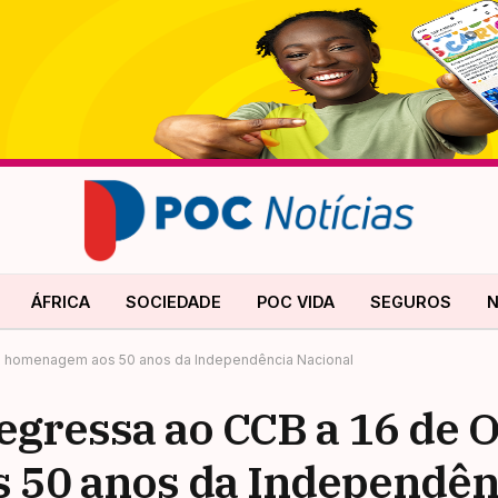
ÁFRICA
SOCIEDADE
POC VIDA
SEGUROS
N
om homenagem aos 50 anos da Independência Nacional
regressa ao CCB a 16 de 
50 anos da Independên