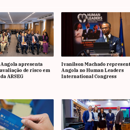
 Angola apresenta
Ivanilson Machado represen
avaliação de risco em
Angola no Human Leaders
 da ARSEG
International Congress