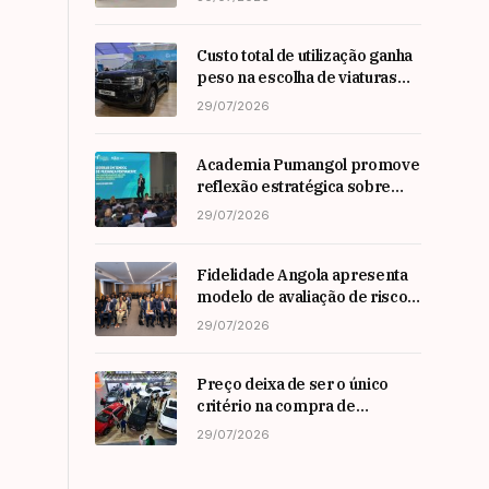
Custo total de utilização ganha
peso na escolha de viaturas
em angola
29/07/2026
Academia Pumangol promove
reflexão estratégica sobre
liderança e inovação com
29/07/2026
especialista internacional
Nadim Habib
Fidelidade Angola apresenta
modelo de avaliação de risco
em Workshop da ARSEG
29/07/2026
Preço deixa de ser o único
critério na compra de
automóveis em angola
29/07/2026