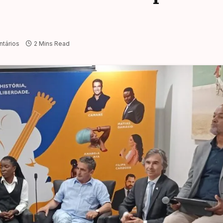
tários
2 Mins Read