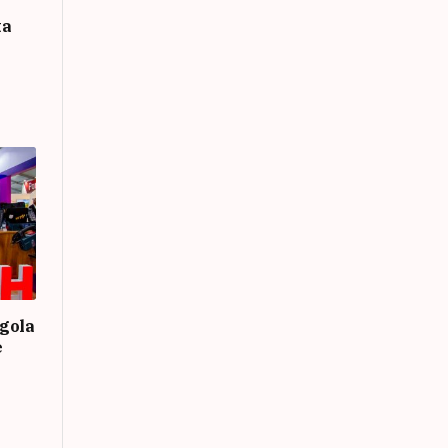
ta
gola
e