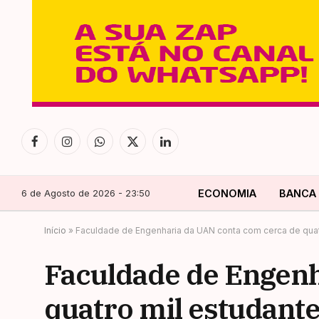
Facebook
Instagram
WhatsApp
X
LinkedIn
(Twitter)
6 de Agosto de 2026 - 23:50
ECONOMIA
BANCA
Início
»
Faculdade de Engenharia da UAN conta com cerca de quat
Faculdade de Engenh
quatro mil estudant