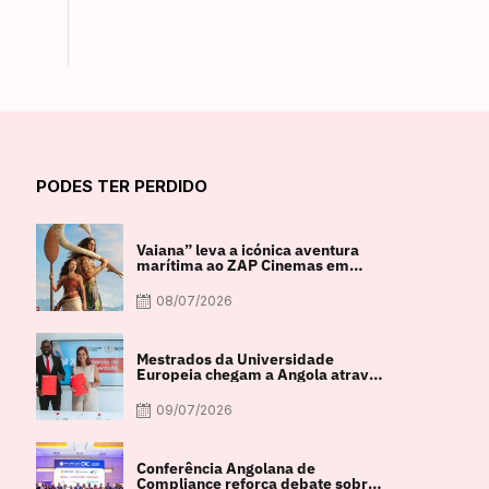
PODES TER PERDIDO
Vaiana” leva a icónica aventura
marítima ao ZAP Cinemas em
imagem real
08/07/2026
Mestrados da Universidade
Europeia chegam a Angola através
de parceria com a FACUL
09/07/2026
Conferência Angolana de
Compliance reforça debate sobre