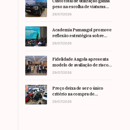
Custo total de utilização ganha
peso na escolha de viaturas
em angola
29/07/2026
Academia Pumangol promove
reflexão estratégica sobre
liderança e inovação com
29/07/2026
especialista internacional
Nadim Habib
Fidelidade Angola apresenta
modelo de avaliação de risco
em Workshop da ARSEG
29/07/2026
Preço deixa de ser o único
critério na compra de
automóveis em angola
29/07/2026