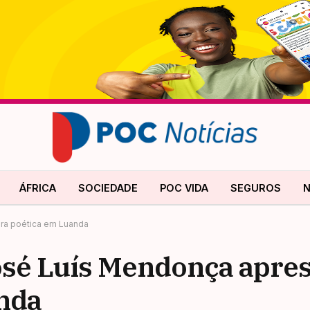
ÁFRICA
SOCIEDADE
POC VIDA
SEGUROS
N
bra poética em Luanda
osé Luís Mendonça apre
nda