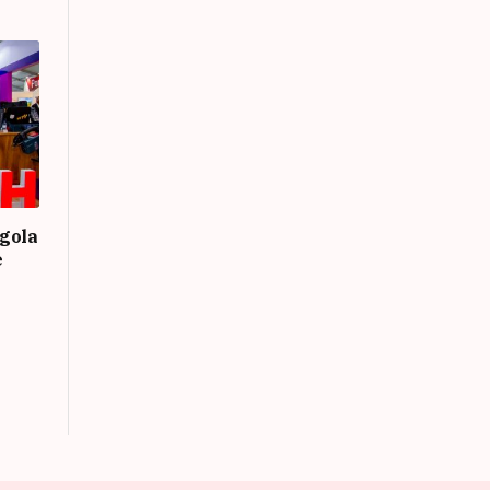
gola
e