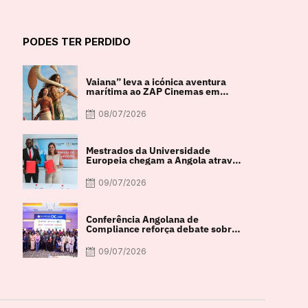
PODES TER PERDIDO
Vaiana” leva a icónica aventura
marítima ao ZAP Cinemas em
imagem real
08/07/2026
Mestrados da Universidade
Europeia chegam a Angola através
de parceria com a FACUL
09/07/2026
Conferência Angolana de
Compliance reforça debate sobre
integridade e crescimento
económico
09/07/2026