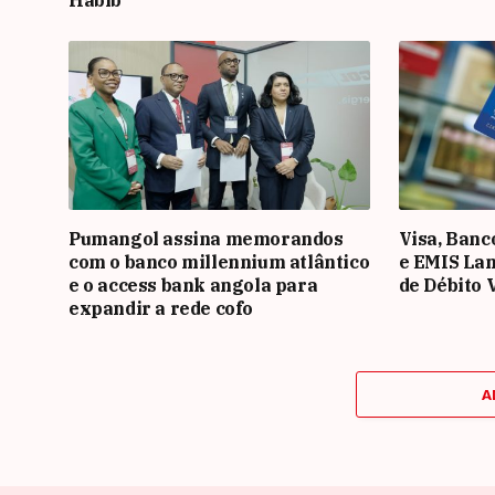
Pumangol assina memorandos
Visa, Banc
com o banco millennium atlântico
e EMIS La
e o access bank angola para
de Débito 
expandir a rede cofo
A