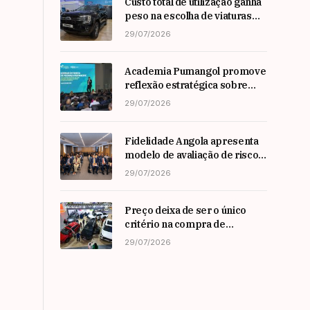
Custo total de utilização ganha
peso na escolha de viaturas
em angola
29/07/2026
Academia Pumangol promove
reflexão estratégica sobre
liderança e inovação com
29/07/2026
especialista internacional
Nadim Habib
Fidelidade Angola apresenta
modelo de avaliação de risco
em Workshop da ARSEG
29/07/2026
Preço deixa de ser o único
critério na compra de
automóveis em angola
29/07/2026