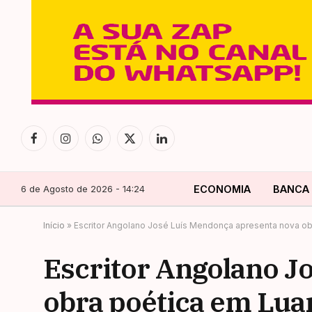
Facebook
Instagram
WhatsApp
X
LinkedIn
(Twitter)
6 de Agosto de 2026 - 14:24
ECONOMIA
BANCA
Início
»
Escritor Angolano José Luís Mendonça apresenta nova o
Escritor Angolano J
obra poética em Lua