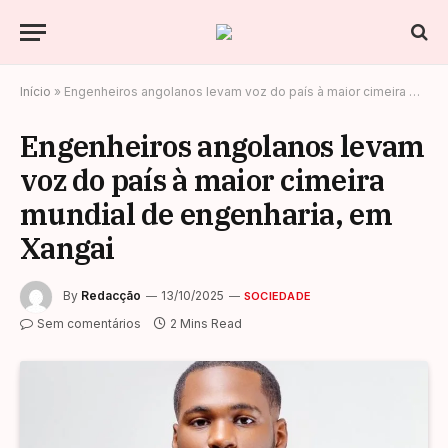
Início
»
Engenheiros angolanos levam voz do país à maior cimeira mundial de engenharia, em Xangai
Engenheiros angolanos levam
voz do país à maior cimeira
mundial de engenharia, em
Xangai
By
Redacção
13/10/2025
SOCIEDADE
Sem comentários
2 Mins Read