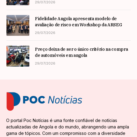
especialista internacional Nadim Habib
29/07/2026
Fidelidade Angola apresenta modelo de
avaliação de risco em Workshop da ARSEG
29/07/2026
Preço deixa de ser o único critério na compra
de automóveis em angola
29/07/2026
O portal Poc Notícias é uma fonte confiável de notícias
actualizadas de Angola e do mundo, abrangendo uma ampla
gama de tópicos. Com um compromisso com a diversidade