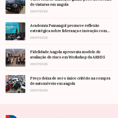
de viaturas em angola
29/07/2026
Academia Pumangol promove reflexão
estratégica sobre liderança e inovação com
especialista internacional Nadim Habib
29/07/2026
Fidelidade Angola apresenta modelo de
avaliação de risco em Workshop da ARSEG
29/07/2026
Preço deixa de ser o único critério na compra
de automóveis em angola
29/07/2026