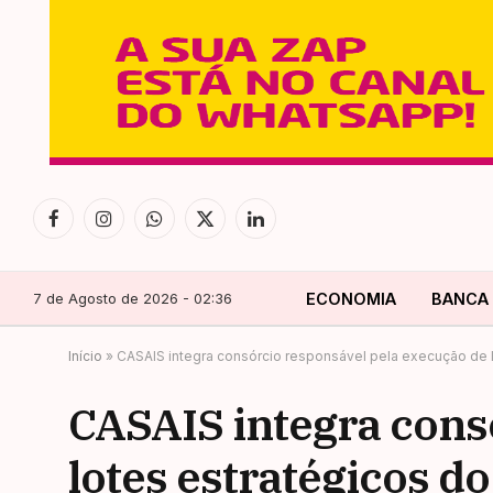
Facebook
Instagram
WhatsApp
X
LinkedIn
(Twitter)
7 de Agosto de 2026 - 02:36
ECONOMIA
BANCA
Início
»
CASAIS integra consórcio responsável pela execução de 
CASAIS integra cons
lotes estratégicos 