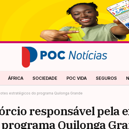
ÁFRICA
SOCIEDADE
POC VIDA
SEGUROS
N
lotes estratégicos do programa Quilonga Grande
órcio responsável pela 
do programa Quilonga Gr