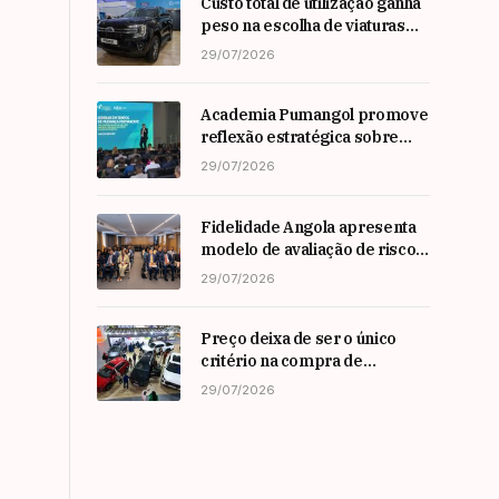
Custo total de utilização ganha
peso na escolha de viaturas
em angola
29/07/2026
Academia Pumangol promove
reflexão estratégica sobre
liderança e inovação com
29/07/2026
especialista internacional
Nadim Habib
Fidelidade Angola apresenta
modelo de avaliação de risco
em Workshop da ARSEG
29/07/2026
Preço deixa de ser o único
critério na compra de
automóveis em angola
29/07/2026