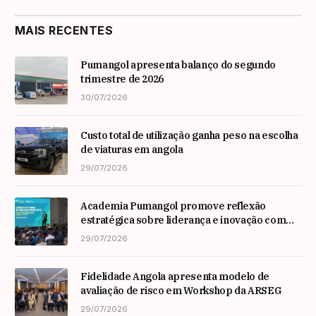
MAIS RECENTES
Pumangol apresenta balanço do segundo
trimestre de 2026
30/07/2026
Custo total de utilização ganha peso na escolha
de viaturas em angola
29/07/2026
Academia Pumangol promove reflexão
estratégica sobre liderança e inovação com
especialista internacional Nadim Habib
29/07/2026
Fidelidade Angola apresenta modelo de
avaliação de risco em Workshop da ARSEG
29/07/2026