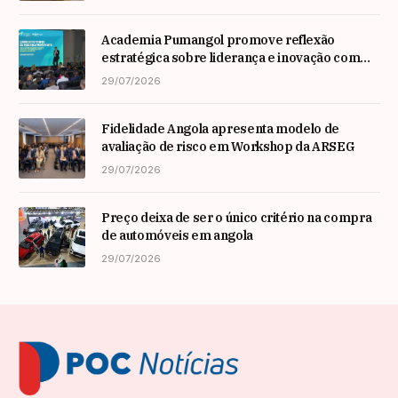
Academia Pumangol promove reflexão
estratégica sobre liderança e inovação com
especialista internacional Nadim Habib
29/07/2026
Fidelidade Angola apresenta modelo de
avaliação de risco em Workshop da ARSEG
29/07/2026
Preço deixa de ser o único critério na compra
de automóveis em angola
29/07/2026