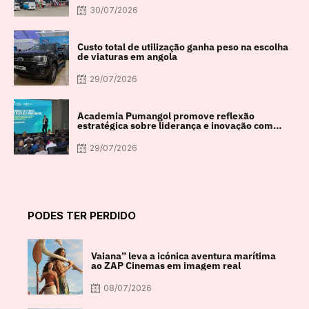
30/07/2026
Custo total de utilização ganha peso na escolha
de viaturas em angola
29/07/2026
Academia Pumangol promove reflexão
estratégica sobre liderança e inovação com
especialista internacional Nadim Habib
29/07/2026
PODES TER PERDIDO
Vaiana” leva a icónica aventura marítima
ao ZAP Cinemas em imagem real
08/07/2026