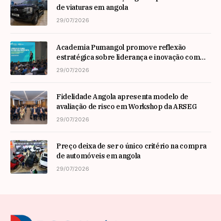
de viaturas em angola
29/07/2026
Academia Pumangol promove reflexão
estratégica sobre liderança e inovação com
especialista internacional Nadim Habib
29/07/2026
Fidelidade Angola apresenta modelo de
avaliação de risco em Workshop da ARSEG
29/07/2026
Preço deixa de ser o único critério na compra
de automóveis em angola
29/07/2026