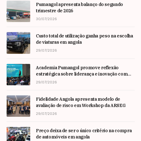
Pumangol apresenta balanço do segundo
trimestre de 2026
30/07/2026
Custo total de utilização ganha peso na escolha
de viaturas em angola
29/07/2026
Academia Pumangol promove reflexão
estratégica sobre liderança e inovação com
especialista internacional Nadim Habib
29/07/2026
Fidelidade Angola apresenta modelo de
avaliação de risco em Workshop da ARSEG
29/07/2026
Preço deixa de ser o único critério na compra
de automóveis em angola