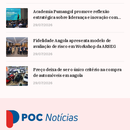
Academia Pumangol promove reflexão
estratégica sobre liderança e inovação com
especialista internacional Nadim Habib
29/07/2026
Fidelidade Angola apresenta modelo de
avaliação de risco em Workshop da ARSEG
29/07/2026
Preço deixa de ser o único critério na compra
de automóveis em angola
29/07/2026