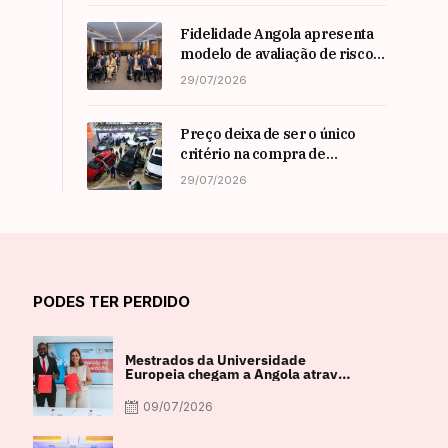
Nadim Habib
Fidelidade Angola apresenta
modelo de avaliação de risco
em Workshop da ARSEG
29/07/2026
Preço deixa de ser o único
critério na compra de
automóveis em angola
29/07/2026
PODES TER PERDIDO
Mestrados da Universidade
Europeia chegam a Angola através
de parceria com a FACUL
09/07/2026