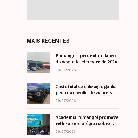
MAIS RECENTES
Pumangol apresenta balanço
do segundo trimestre de 2026
30/07/2026
Custo total de utilização ganha
peso na escolha de viaturas
em angola
29/07/2026
Academia Pumangol promove
reflexão estratégica sobre
liderança e inovação com
29/07/2026
especialista internacional