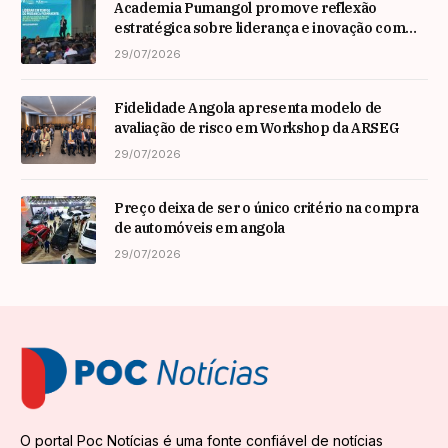
Academia Pumangol promove reflexão
estratégica sobre liderança e inovação com
especialista internacional Nadim Habib
29/07/2026
Fidelidade Angola apresenta modelo de
avaliação de risco em Workshop da ARSEG
29/07/2026
Preço deixa de ser o único critério na compra
de automóveis em angola
29/07/2026
O portal Poc Notícias é uma fonte confiável de notícias