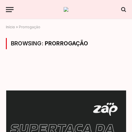
Início
»
Prorrogação
BROWSING:
PRORROGAÇÃO