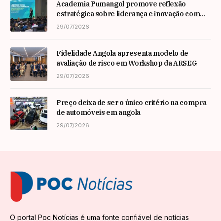
Academia Pumangol promove reflexão
estratégica sobre liderança e inovação com
especialista internacional Nadim Habib
29/07/2026
Fidelidade Angola apresenta modelo de
avaliação de risco em Workshop da ARSEG
29/07/2026
Preço deixa de ser o único critério na compra
de automóveis em angola
29/07/2026
O portal Poc Notícias é uma fonte confiável de notícias