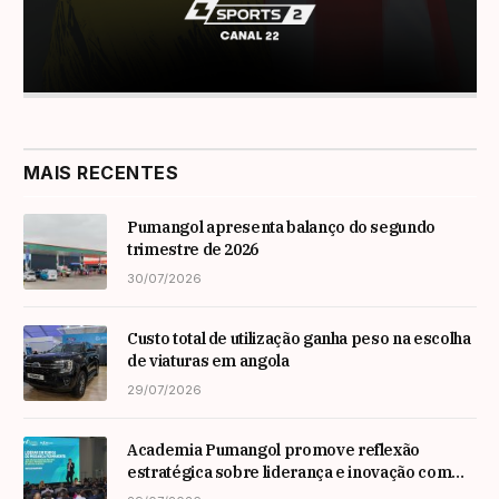
MAIS RECENTES
Pumangol apresenta balanço do segundo
trimestre de 2026
30/07/2026
Custo total de utilização ganha peso na escolha
de viaturas em angola
29/07/2026
Academia Pumangol promove reflexão
estratégica sobre liderança e inovação com
especialista internacional Nadim Habib