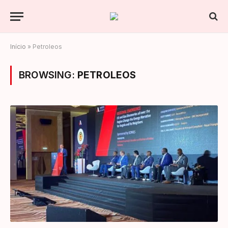
Início
»
Petroleos
BROWSING:
PETROLEOS