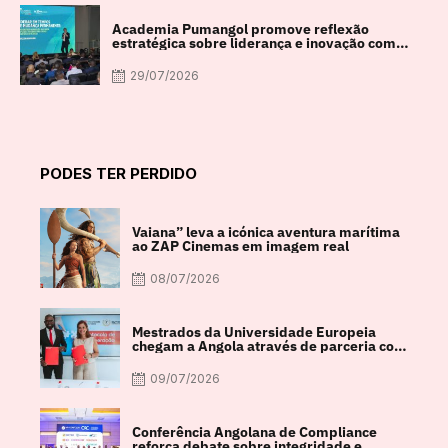
Academia Pumangol promove reflexão
estratégica sobre liderança e inovação com
especialista internacional Nadim Habib
29/07/2026
PODES TER PERDIDO
Vaiana” leva a icónica aventura marítima
ao ZAP Cinemas em imagem real
08/07/2026
Mestrados da Universidade Europeia
chegam a Angola através de parceria com
a FACUL
09/07/2026
Conferência Angolana de Compliance
reforça debate sobre integridade e