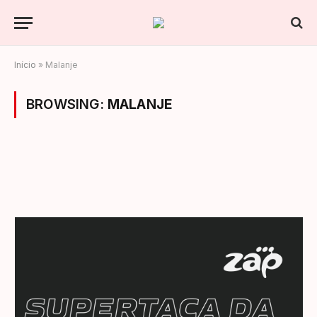
Início
»
Malanje
BROWSING:
MALANJE