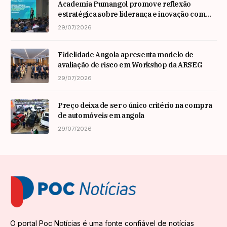
Academia Pumangol promove reflexão
estratégica sobre liderança e inovação com
especialista internacional Nadim Habib
29/07/2026
Fidelidade Angola apresenta modelo de
avaliação de risco em Workshop da ARSEG
29/07/2026
Preço deixa de ser o único critério na compra
de automóveis em angola
29/07/2026
O portal Poc Notícias é uma fonte confiável de notícias