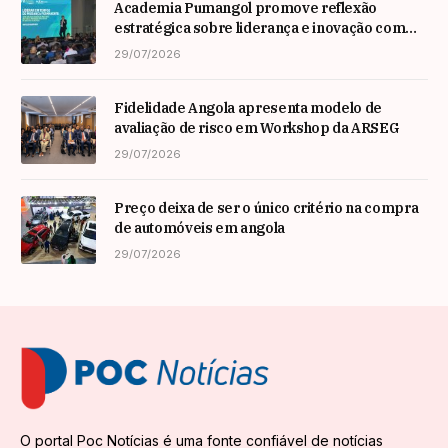
Academia Pumangol promove reflexão
estratégica sobre liderança e inovação com
especialista internacional Nadim Habib
29/07/2026
Fidelidade Angola apresenta modelo de
avaliação de risco em Workshop da ARSEG
29/07/2026
Preço deixa de ser o único critério na compra
de automóveis em angola
29/07/2026
O portal Poc Notícias é uma fonte confiável de notícias