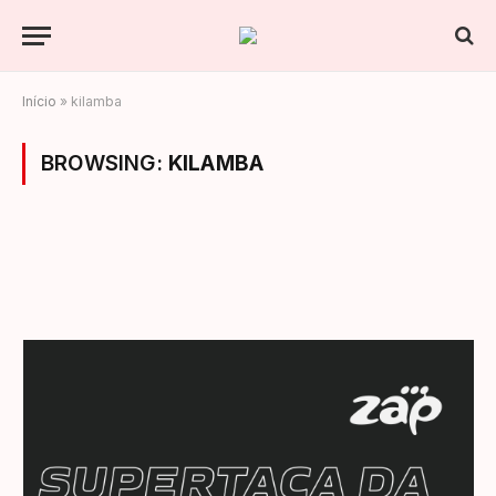
Início
»
kilamba
BROWSING:
KILAMBA