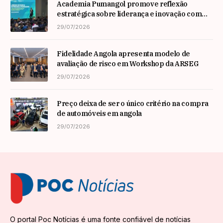
Academia Pumangol promove reflexão
estratégica sobre liderança e inovação com
especialista internacional Nadim Habib
29/07/2026
Fidelidade Angola apresenta modelo de
avaliação de risco em Workshop da ARSEG
29/07/2026
Preço deixa de ser o único critério na compra
de automóveis em angola
29/07/2026
O portal Poc Notícias é uma fonte confiável de notícias