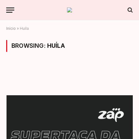
Início
»
Huíla
BROWSING:
HUÍLA