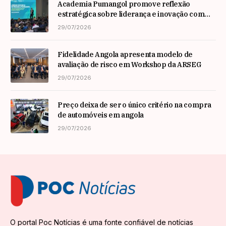
Academia Pumangol promove reflexão
estratégica sobre liderança e inovação com
especialista internacional Nadim Habib
29/07/2026
Fidelidade Angola apresenta modelo de
avaliação de risco em Workshop da ARSEG
29/07/2026
Preço deixa de ser o único critério na compra
de automóveis em angola
29/07/2026
O portal Poc Notícias é uma fonte confiável de notícias