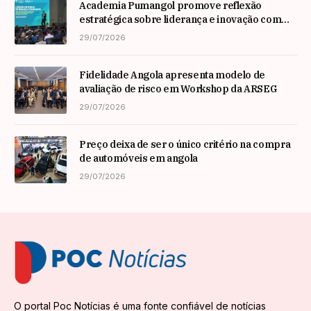
Academia Pumangol promove reflexão
estratégica sobre liderança e inovação com
especialista internacional Nadim Habib
29/07/2026
Fidelidade Angola apresenta modelo de
avaliação de risco em Workshop da ARSEG
29/07/2026
Preço deixa de ser o único critério na compra
de automóveis em angola
29/07/2026
O portal Poc Notícias é uma fonte confiável de notícias