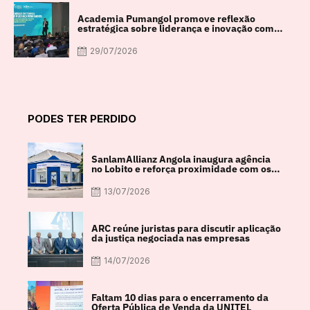
Academia Pumangol promove reflexão
estratégica sobre liderança e inovação com
especialista internacional Nadim Habib
29/07/2026
PODES TER PERDIDO
SanlamAllianz Angola inaugura agência
no Lobito e reforça proximidade com os
clientes
13/07/2026
ARC reúne juristas para discutir aplicação
da justiça negociada nas empresas
14/07/2026
Faltam 10 dias para o encerramento da
Oferta Pública de Venda da UNITEL