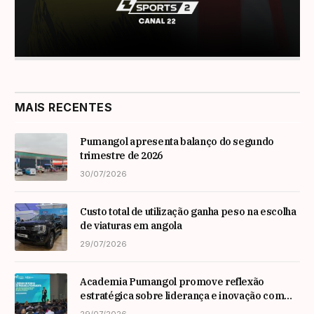
MAIS RECENTES
Pumangol apresenta balanço do segundo
trimestre de 2026
30/07/2026
Custo total de utilização ganha peso na escolha
de viaturas em angola
29/07/2026
Academia Pumangol promove reflexão
estratégica sobre liderança e inovação com
especialista internacional Nadim Habib