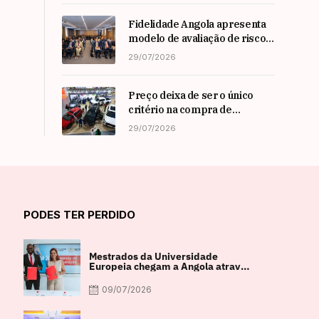
Nadim Habib
Fidelidade Angola apresenta
modelo de avaliação de risco
em Workshop da ARSEG
29/07/2026
Preço deixa de ser o único
critério na compra de
automóveis em angola
29/07/2026
PODES TER PERDIDO
Mestrados da Universidade
Europeia chegam a Angola através
de parceria com a FACUL
09/07/2026