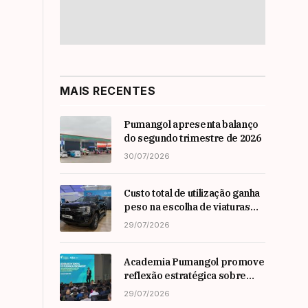
MAIS RECENTES
Pumangol apresenta balanço
do segundo trimestre de 2026
30/07/2026
Custo total de utilização ganha
peso na escolha de viaturas
em angola
29/07/2026
Academia Pumangol promove
reflexão estratégica sobre
liderança e inovação com
29/07/2026
especialista internacional