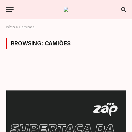
Início
»
Camiões
BROWSING:
CAMIÕES