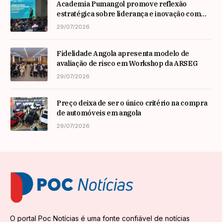
Academia Pumangol promove reflexão
estratégica sobre liderança e inovação com
especialista internacional Nadim Habib
29/07/2026
Fidelidade Angola apresenta modelo de
avaliação de risco em Workshop da ARSEG
29/07/2026
Preço deixa de ser o único critério na compra
de automóveis em angola
29/07/2026
O portal Poc Notícias é uma fonte confiável de notícias