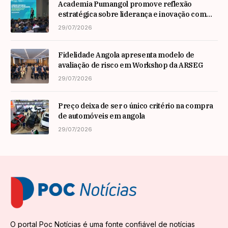
Academia Pumangol promove reflexão
estratégica sobre liderança e inovação com
especialista internacional Nadim Habib
29/07/2026
Fidelidade Angola apresenta modelo de
avaliação de risco em Workshop da ARSEG
29/07/2026
Preço deixa de ser o único critério na compra
de automóveis em angola
29/07/2026
O portal Poc Notícias é uma fonte confiável de notícias