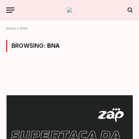
Início
»
BNA
BROWSING:
BNA