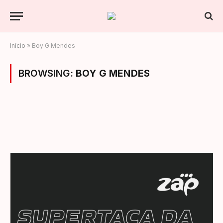
Início
»
Boy G Mendes
BROWSING:
BOY G MENDES