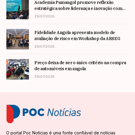
Academia Pumangol promove reflexão
estratégica sobre liderança e inovação com
especialista internacional Nadim Habib
29/07/2026
Fidelidade Angola apresenta modelo de
avaliação de risco em Workshop da ARSEG
29/07/2026
Preço deixa de ser o único critério na compra
de automóveis em angola
29/07/2026
O portal Poc Notícias é uma fonte confiável de notícias